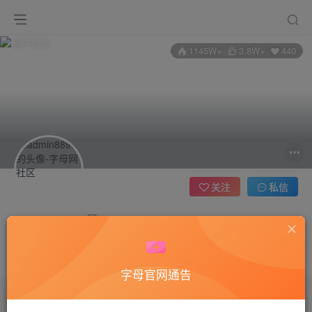
1145W+
3.8W+
440
关注
私信
admin8898
管理员
超级版主
这家伙很懒，什么都没有写...
字母官网通告
3702
收藏
6
评论
235
版块
40
帖子
8653
粉丝
440